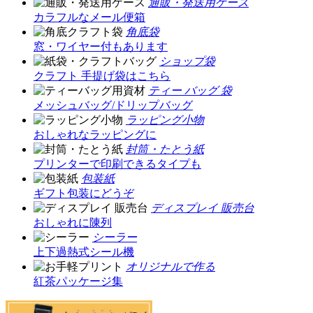
通販・発送用ケース
カラフルなメール便箱
角底袋
窓・ワイヤー付もあります
ショップ袋
クラフト 手提げ袋はこちら
ティー バッグ 袋
メッシュバッグ/ドリップバッグ
ラッピング小物
おしゃれなラッピングに
封筒・たとう紙
プリンターで印刷できるタイプも
包装紙
ギフト包装にどうぞ
ディスプレイ 販売台
おしゃれに陳列
シーラー
上下過熱式シール機
オリジナルで作る
紅茶パッケージ集