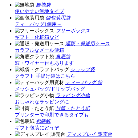
無地袋
使いやすい無地タイプ
個包装用袋
ティーバッグ1個用～
フリーボックス
ギフト・化粧箱など
通販・発送用ケース
カラフルなメール便箱
角底袋
窓・ワイヤー付もあります
ショップ袋
クラフト 手提げ袋はこちら
ティー バッグ 袋
メッシュバッグ/ドリップバッグ
ラッピング小物
おしゃれなラッピングに
封筒・たとう紙
プリンターで印刷できるタイプも
包装紙
ギフト包装にどうぞ
ディスプレイ 販売台