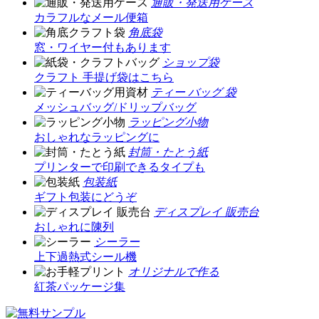
通販・発送用ケース
カラフルなメール便箱
角底袋
窓・ワイヤー付もあります
ショップ袋
クラフト 手提げ袋はこちら
ティー バッグ 袋
メッシュバッグ/ドリップバッグ
ラッピング小物
おしゃれなラッピングに
封筒・たとう紙
プリンターで印刷できるタイプも
包装紙
ギフト包装にどうぞ
ディスプレイ 販売台
おしゃれに陳列
シーラー
上下過熱式シール機
オリジナルで作る
紅茶パッケージ集