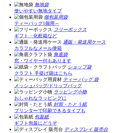
無地袋
使いやすい無地タイプ
個包装用袋
ティーバッグ1個用～
フリーボックス
ギフト・化粧箱など
通販・発送用ケース
カラフルなメール便箱
角底袋
窓・ワイヤー付もあります
ショップ袋
クラフト 手提げ袋はこちら
ティー バッグ 袋
メッシュバッグ/ドリップバッグ
ラッピング小物
おしゃれなラッピングに
封筒・たとう紙
プリンターで印刷できるタイプも
包装紙
ギフト包装にどうぞ
ディスプレイ 販売台