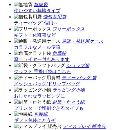
無地袋
使いやすい無地タイプ
個包装用袋
ティーバッグ1個用～
フリーボックス
ギフト・化粧箱など
通販・発送用ケース
カラフルなメール便箱
角底袋
窓・ワイヤー付もあります
ショップ袋
クラフト 手提げ袋はこちら
ティー バッグ 袋
メッシュバッグ/ドリップバッグ
ラッピング小物
おしゃれなラッピングに
封筒・たとう紙
プリンターで印刷できるタイプも
包装紙
ギフト包装にどうぞ
ディスプレイ 販売台