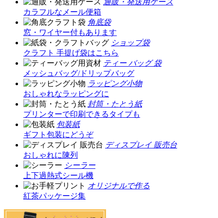
通販・発送用ケース
カラフルなメール便箱
角底袋
窓・ワイヤー付もあります
ショップ袋
クラフト 手提げ袋はこちら
ティー バッグ 袋
メッシュバッグ/ドリップバッグ
ラッピング小物
おしゃれなラッピングに
封筒・たとう紙
プリンターで印刷できるタイプも
包装紙
ギフト包装にどうぞ
ディスプレイ 販売台
おしゃれに陳列
シーラー
上下過熱式シール機
オリジナルで作る
紅茶パッケージ集