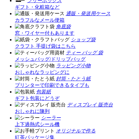
フリーボックス
ギフト・化粧箱など
通販・発送用ケース
カラフルなメール便箱
角底袋
窓・ワイヤー付もあります
ショップ袋
クラフト 手提げ袋はこちら
ティー バッグ 袋
メッシュバッグ/ドリップバッグ
ラッピング小物
おしゃれなラッピングに
封筒・たとう紙
プリンターで印刷できるタイプも
包装紙
ギフト包装にどうぞ
ディスプレイ 販売台
おしゃれに陳列
シーラー
上下過熱式シール機
オリジナルで作る
紅茶パッケージ集