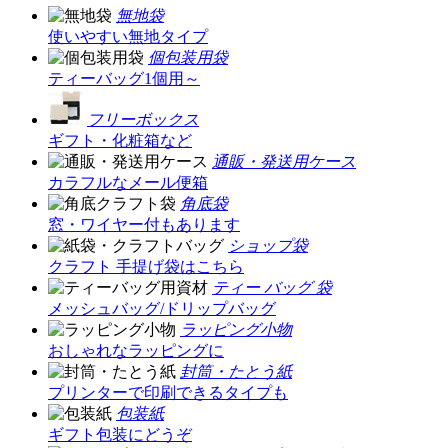
無地袋
使いやすい無地タイプ
個包装用袋
ティーバッグ1個用～
フリーボックス
ギフト・化粧箱など
通販・発送用ケース
カラフルなメール便箱
角底袋
窓・ワイヤー付もあります
ショップ袋
クラフト 手提げ袋はこちら
ティー バッグ 袋
メッシュバッグ/ドリップバッグ
ラッピング小物
おしゃれなラッピングに
封筒・たとう紙
プリンターで印刷できるタイプも
包装紙
ギフト包装にどうぞ