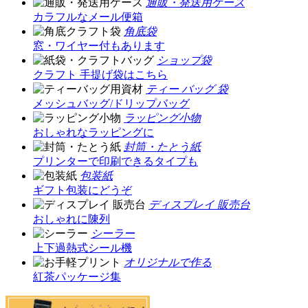
通販・発送用ケース
カラフルなメール便箱
角底袋
窓・ワイヤー付もあります
ショップ袋
クラフト 手提げ袋はこちら
ティー バッグ 袋
メッシュバッグ/ドリップバッグ
ラッピング小物
おしゃれなラッピングに
封筒・たとう紙
プリンターで印刷できるタイプも
包装紙
ギフト包装にどうぞ
ディスプレイ 販売台
おしゃれに陳列
シーラー
上下過熱式シール機
オリジナルで作る
紅茶パッケージ集