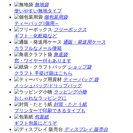
無地袋
使いやすい無地タイプ
個包装用袋
ティーバッグ1個用～
フリーボックス
ギフト・化粧箱など
通販・発送用ケース
カラフルなメール便箱
角底袋
窓・ワイヤー付もあります
ショップ袋
クラフト 手提げ袋はこちら
ティー バッグ 袋
メッシュバッグ/ドリップバッグ
ラッピング小物
おしゃれなラッピングに
封筒・たとう紙
プリンターで印刷できるタイプも
包装紙
ギフト包装にどうぞ
ディスプレイ 販売台