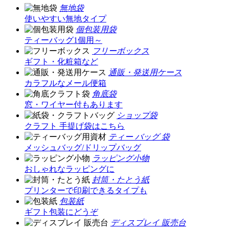
無地袋
使いやすい無地タイプ
個包装用袋
ティーバッグ1個用～
フリーボックス
ギフト・化粧箱など
通販・発送用ケース
カラフルなメール便箱
角底袋
窓・ワイヤー付もあります
ショップ袋
クラフト 手提げ袋はこちら
ティー バッグ 袋
メッシュバッグ/ドリップバッグ
ラッピング小物
おしゃれなラッピングに
封筒・たとう紙
プリンターで印刷できるタイプも
包装紙
ギフト包装にどうぞ
ディスプレイ 販売台