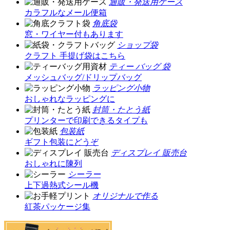
通販・発送用ケース
カラフルなメール便箱
角底袋
窓・ワイヤー付もあります
ショップ袋
クラフト 手提げ袋はこちら
ティー バッグ 袋
メッシュバッグ/ドリップバッグ
ラッピング小物
おしゃれなラッピングに
封筒・たとう紙
プリンターで印刷できるタイプも
包装紙
ギフト包装にどうぞ
ディスプレイ 販売台
おしゃれに陳列
シーラー
上下過熱式シール機
オリジナルで作る
紅茶パッケージ集