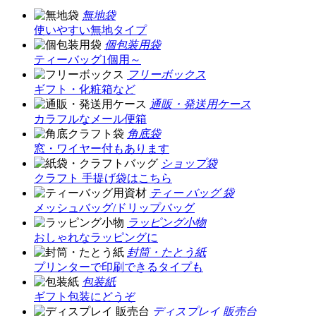
無地袋
使いやすい無地タイプ
個包装用袋
ティーバッグ1個用～
フリーボックス
ギフト・化粧箱など
通販・発送用ケース
カラフルなメール便箱
角底袋
窓・ワイヤー付もあります
ショップ袋
クラフト 手提げ袋はこちら
ティー バッグ 袋
メッシュバッグ/ドリップバッグ
ラッピング小物
おしゃれなラッピングに
封筒・たとう紙
プリンターで印刷できるタイプも
包装紙
ギフト包装にどうぞ
ディスプレイ 販売台