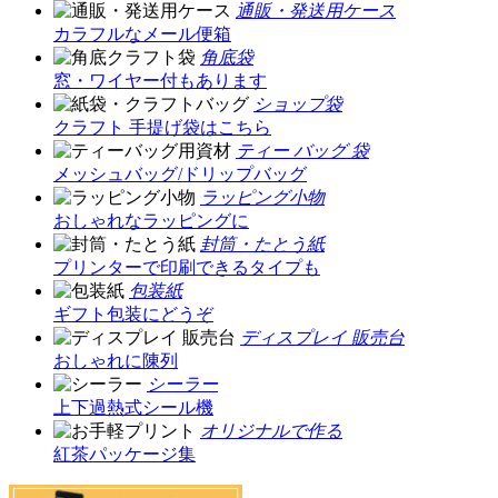
通販・発送用ケース
カラフルなメール便箱
角底袋
窓・ワイヤー付もあります
ショップ袋
クラフト 手提げ袋はこちら
ティー バッグ 袋
メッシュバッグ/ドリップバッグ
ラッピング小物
おしゃれなラッピングに
封筒・たとう紙
プリンターで印刷できるタイプも
包装紙
ギフト包装にどうぞ
ディスプレイ 販売台
おしゃれに陳列
シーラー
上下過熱式シール機
オリジナルで作る
紅茶パッケージ集