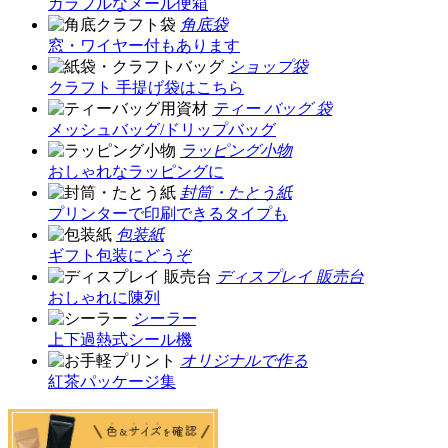
カラフルなメール便箱
角底袋
窓・ワイヤー付もあります
ショップ袋
クラフト 手提げ袋はこちら
ティー バッグ 袋
メッシュバッグ/ドリップバッグ
ラッピング小物
おしゃれなラッピングに
封筒・たとう紙
プリンターで印刷できるタイプも
包装紙
ギフト包装にどうぞ
ディスプレイ 販売台
おしゃれに陳列
シーラー
上下過熱式シール機
オリジナルで作る
紅茶パッケージ集