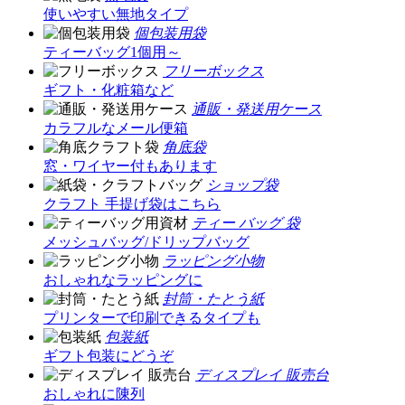
使いやすい無地タイプ
個包装用袋
ティーバッグ1個用～
フリーボックス
ギフト・化粧箱など
通販・発送用ケース
カラフルなメール便箱
角底袋
窓・ワイヤー付もあります
ショップ袋
クラフト 手提げ袋はこちら
ティー バッグ 袋
メッシュバッグ/ドリップバッグ
ラッピング小物
おしゃれなラッピングに
封筒・たとう紙
プリンターで印刷できるタイプも
包装紙
ギフト包装にどうぞ
ディスプレイ 販売台
おしゃれに陳列