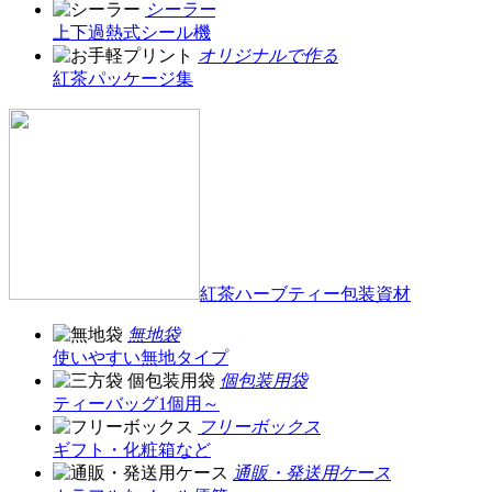
シーラー
上下過熱式シール機
オリジナルで作る
紅茶パッケージ集
紅茶ハーブティー包装資材
無地袋
使いやすい無地タイプ
個包装用袋
ティーバッグ1個用～
フリーボックス
ギフト・化粧箱など
通販・発送用ケース