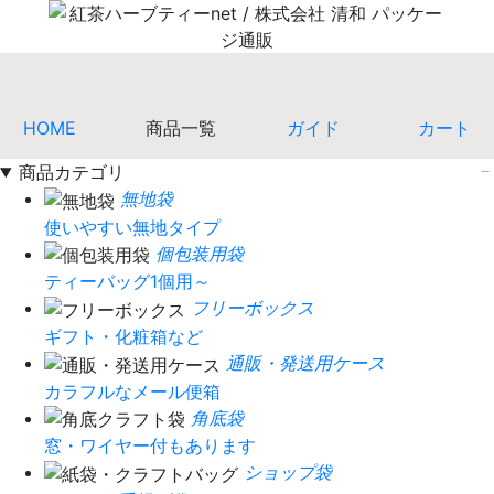
HOME
商品一覧
ガイド
カート
商品カテゴリ
無地袋
使いやすい無地タイプ
個包装用袋
ティーバッグ1個用～
フリーボックス
ギフト・化粧箱など
通販・発送用ケース
カラフルなメール便箱
角底袋
窓・ワイヤー付もあります
ショップ袋