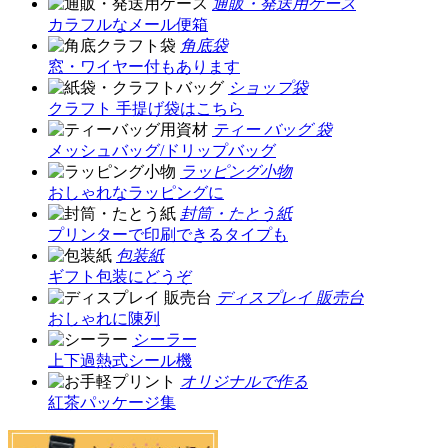
通販・発送用ケース
カラフルなメール便箱
角底袋
窓・ワイヤー付もあります
ショップ袋
クラフト 手提げ袋はこちら
ティー バッグ 袋
メッシュバッグ/ドリップバッグ
ラッピング小物
おしゃれなラッピングに
封筒・たとう紙
プリンターで印刷できるタイプも
包装紙
ギフト包装にどうぞ
ディスプレイ 販売台
おしゃれに陳列
シーラー
上下過熱式シール機
オリジナルで作る
紅茶パッケージ集