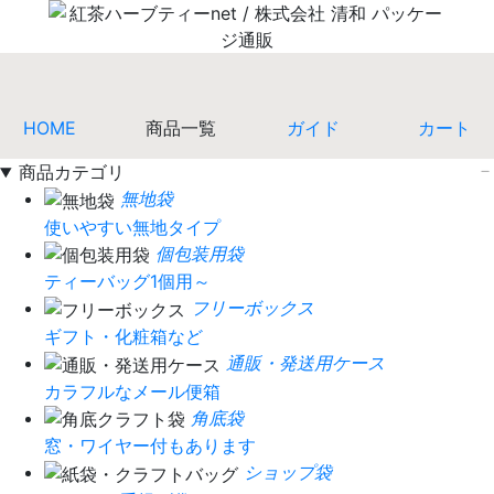
HOME
商品一覧
ガイド
カート
商品カテゴリ
無地袋
使いやすい無地タイプ
個包装用袋
ティーバッグ1個用～
フリーボックス
ギフト・化粧箱など
通販・発送用ケース
カラフルなメール便箱
角底袋
窓・ワイヤー付もあります
ショップ袋