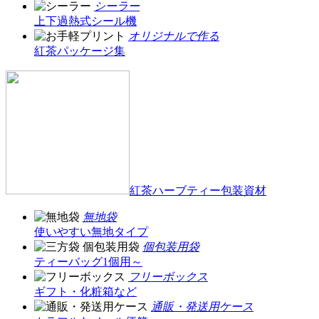
シーラー
上下過熱式シール機
オリジナルで作る
紅茶パッケージ集
紅茶ハーブティー包装資材
無地袋
使いやすい無地タイプ
個包装用袋
ティーバッグ1個用～
フリーボックス
ギフト・化粧箱など
通販・発送用ケース