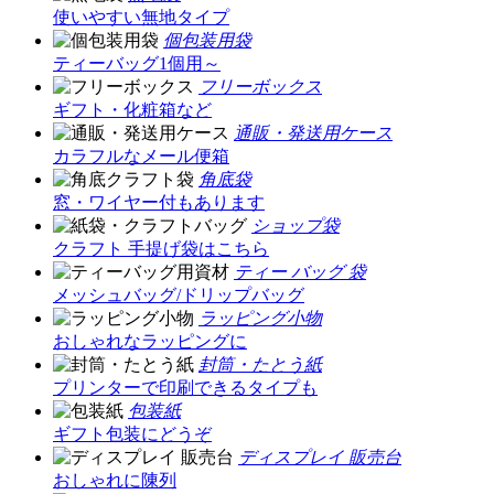
使いやすい無地タイプ
個包装用袋
ティーバッグ1個用～
フリーボックス
ギフト・化粧箱など
通販・発送用ケース
カラフルなメール便箱
角底袋
窓・ワイヤー付もあります
ショップ袋
クラフト 手提げ袋はこちら
ティー バッグ 袋
メッシュバッグ/ドリップバッグ
ラッピング小物
おしゃれなラッピングに
封筒・たとう紙
プリンターで印刷できるタイプも
包装紙
ギフト包装にどうぞ
ディスプレイ 販売台
おしゃれに陳列