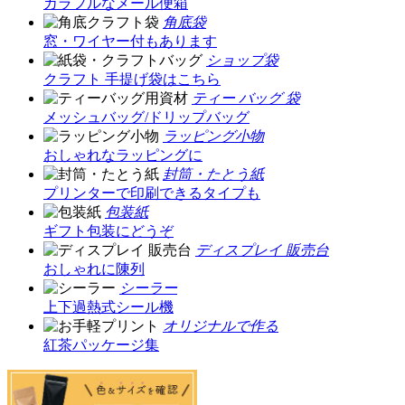
カラフルなメール便箱
角底袋
窓・ワイヤー付もあります
ショップ袋
クラフト 手提げ袋はこちら
ティー バッグ 袋
メッシュバッグ/ドリップバッグ
ラッピング小物
おしゃれなラッピングに
封筒・たとう紙
プリンターで印刷できるタイプも
包装紙
ギフト包装にどうぞ
ディスプレイ 販売台
おしゃれに陳列
シーラー
上下過熱式シール機
オリジナルで作る
紅茶パッケージ集