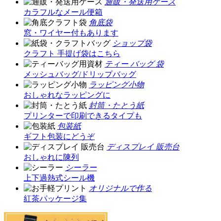
通販・発送用ケース
カラフルなメール便箱
角底袋
窓・ワイヤー付もあります
ショップ袋
クラフト 手提げ袋はこちら
ティー バッグ 袋
メッシュバッグ/ドリップバッグ
ラッピング小物
おしゃれなラッピングに
封筒・たとう紙
プリンターで印刷できるタイプも
包装紙
ギフト包装にどうぞ
ディスプレイ 販売台
おしゃれに陳列
シーラー
上下過熱式シール機
オリジナルで作る
紅茶パッケージ集