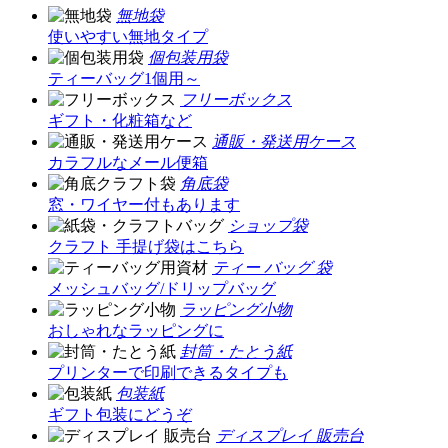
無地袋
使いやすい無地タイプ
個包装用袋
ティーバッグ1個用～
フリーボックス
ギフト・化粧箱など
通販・発送用ケース
カラフルなメール便箱
角底袋
窓・ワイヤー付もあります
ショップ袋
クラフト 手提げ袋はこちら
ティー バッグ 袋
メッシュバッグ/ドリップバッグ
ラッピング小物
おしゃれなラッピングに
封筒・たとう紙
プリンターで印刷できるタイプも
包装紙
ギフト包装にどうぞ
ディスプレイ 販売台