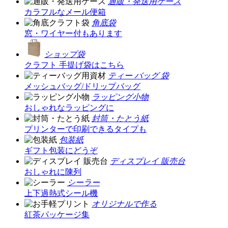
通販・発送用ケース
カラフルなメール便箱
角底袋
窓・ワイヤー付もあります
ショップ袋
クラフト 手提げ袋はこちら
ティー バッグ 袋
メッシュバッグ/ドリップバッグ
ラッピング小物
おしゃれなラッピングに
封筒・たとう紙
プリンターで印刷できるタイプも
包装紙
ギフト包装にどうぞ
ディスプレイ 販売台
おしゃれに陳列
シーラー
上下過熱式シール機
オリジナルで作る
紅茶パッケージ集