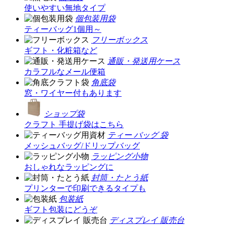
使いやすい無地タイプ
個包装用袋
ティーバッグ1個用～
フリーボックス
ギフト・化粧箱など
通販・発送用ケース
カラフルなメール便箱
角底袋
窓・ワイヤー付もあります
ショップ袋
クラフト 手提げ袋はこちら
ティー バッグ 袋
メッシュバッグ/ドリップバッグ
ラッピング小物
おしゃれなラッピングに
封筒・たとう紙
プリンターで印刷できるタイプも
包装紙
ギフト包装にどうぞ
ディスプレイ 販売台