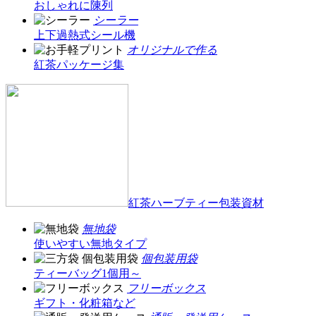
おしゃれに陳列
シーラー
上下過熱式シール機
オリジナルで作る
紅茶パッケージ集
紅茶ハーブティー包装資材
無地袋
使いやすい無地タイプ
個包装用袋
ティーバッグ1個用～
フリーボックス
ギフト・化粧箱など