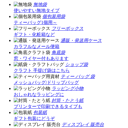
無地袋
使いやすい無地タイプ
個包装用袋
ティーバッグ1個用～
フリーボックス
ギフト・化粧箱など
通販・発送用ケース
カラフルなメール便箱
角底袋
窓・ワイヤー付もあります
ショップ袋
クラフト 手提げ袋はこちら
ティー バッグ 袋
メッシュバッグ/ドリップバッグ
ラッピング小物
おしゃれなラッピングに
封筒・たとう紙
プリンターで印刷できるタイプも
包装紙
ギフト包装にどうぞ
ディスプレイ 販売台