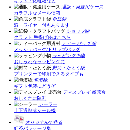
ギフト・化粧箱など
通販・発送用ケース
カラフルなメール便箱
角底袋
窓・ワイヤー付もあります
ショップ袋
クラフト 手提げ袋はこちら
ティー バッグ 袋
メッシュバッグ/ドリップバッグ
ラッピング小物
おしゃれなラッピングに
封筒・たとう紙
プリンターで印刷できるタイプも
包装紙
ギフト包装にどうぞ
ディスプレイ 販売台
おしゃれに陳列
シーラー
上下過熱式シール機
オリジナルで作る
紅茶パッケージ集