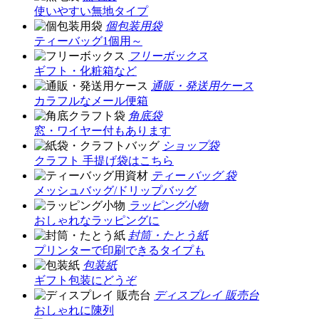
使いやすい無地タイプ
個包装用袋
ティーバッグ1個用～
フリーボックス
ギフト・化粧箱など
通販・発送用ケース
カラフルなメール便箱
角底袋
窓・ワイヤー付もあります
ショップ袋
クラフト 手提げ袋はこちら
ティー バッグ 袋
メッシュバッグ/ドリップバッグ
ラッピング小物
おしゃれなラッピングに
封筒・たとう紙
プリンターで印刷できるタイプも
包装紙
ギフト包装にどうぞ
ディスプレイ 販売台
おしゃれに陳列