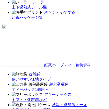
シーラー
上下過熱式シール機
オリジナルで作る
紅茶パッケージ集
紅茶ハーブティー包装資材
無地袋
使いやすい無地タイプ
個包装用袋
ティーバッグ1個用～
フリーボックス
ギフト・化粧箱など
通販・発送用ケース