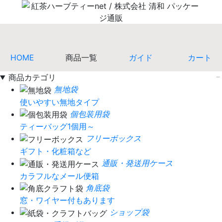
HOME
商品一覧
ガイド
カート
商品カテゴリ
無地袋
使いやすい無地タイプ
個包装用袋
ティーバッグ1個用～
フリーボックス
ギフト・化粧箱など
通販・発送用ケース
カラフルなメール便箱
角底袋
窓・ワイヤー付もあります
ショップ袋