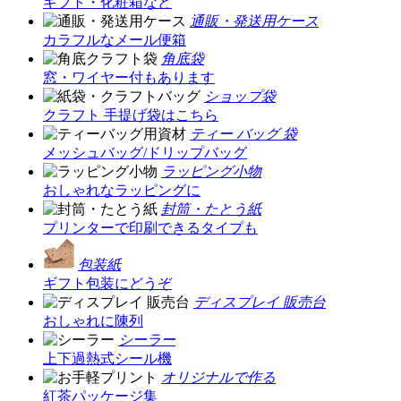
ギフト・化粧箱など
通販・発送用ケース
カラフルなメール便箱
角底袋
窓・ワイヤー付もあります
ショップ袋
クラフト 手提げ袋はこちら
ティー バッグ 袋
メッシュバッグ/ドリップバッグ
ラッピング小物
おしゃれなラッピングに
封筒・たとう紙
プリンターで印刷できるタイプも
包装紙
ギフト包装にどうぞ
ディスプレイ 販売台
おしゃれに陳列
シーラー
上下過熱式シール機
オリジナルで作る
紅茶パッケージ集