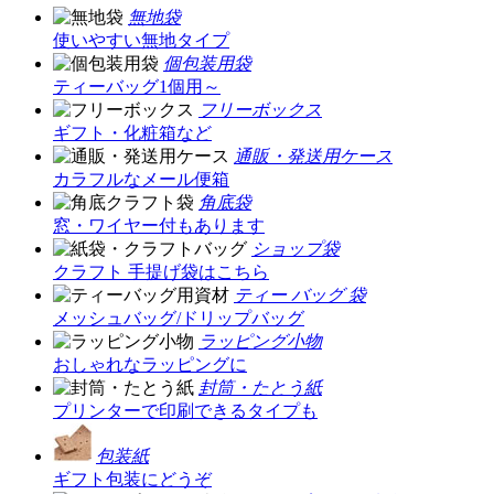
無地袋
使いやすい無地タイプ
個包装用袋
ティーバッグ1個用～
フリーボックス
ギフト・化粧箱など
通販・発送用ケース
カラフルなメール便箱
角底袋
窓・ワイヤー付もあります
ショップ袋
クラフト 手提げ袋はこちら
ティー バッグ 袋
メッシュバッグ/ドリップバッグ
ラッピング小物
おしゃれなラッピングに
封筒・たとう紙
プリンターで印刷できるタイプも
包装紙
ギフト包装にどうぞ