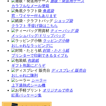
通販・発送用ケース
カラフルなメール便箱
角底袋
窓・ワイヤー付もあります
ショップ袋
クラフト 手提げ袋はこちら
ティー バッグ 袋
メッシュバッグ/ドリップバッグ
ラッピング小物
おしゃれなラッピングに
封筒・たとう紙
プリンターで印刷できるタイプも
包装紙
ギフト包装にどうぞ
ディスプレイ 販売台
おしゃれに陳列
シーラー
上下過熱式シール機
オリジナルで作る
紅茶パッケージ集