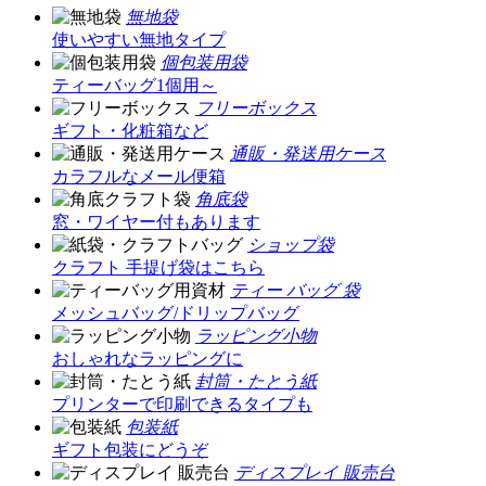
無地袋
使いやすい無地タイプ
個包装用袋
ティーバッグ1個用～
フリーボックス
ギフト・化粧箱など
通販・発送用ケース
カラフルなメール便箱
角底袋
窓・ワイヤー付もあります
ショップ袋
クラフト 手提げ袋はこちら
ティー バッグ 袋
メッシュバッグ/ドリップバッグ
ラッピング小物
おしゃれなラッピングに
封筒・たとう紙
プリンターで印刷できるタイプも
包装紙
ギフト包装にどうぞ
ディスプレイ 販売台