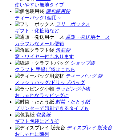
使いやすい無地タイプ
個包装用袋
ティーバッグ1個用～
フリーボックス
ギフト・化粧箱など
通販・発送用ケース
カラフルなメール便箱
角底袋
窓・ワイヤー付もあります
ショップ袋
クラフト 手提げ袋はこちら
ティー バッグ 袋
メッシュバッグ/ドリップバッグ
ラッピング小物
おしゃれなラッピングに
封筒・たとう紙
プリンターで印刷できるタイプも
包装紙
ギフト包装にどうぞ
ディスプレイ 販売台
おしゃれに陳列