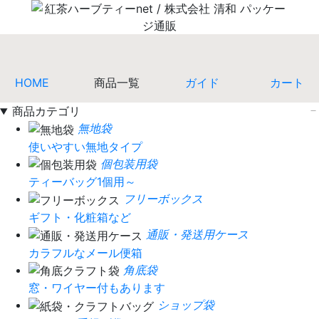
HOME
商品一覧
ガイド
カート
商品カテゴリ
無地袋
使いやすい無地タイプ
個包装用袋
ティーバッグ1個用～
フリーボックス
ギフト・化粧箱など
通販・発送用ケース
カラフルなメール便箱
角底袋
窓・ワイヤー付もあります
ショップ袋