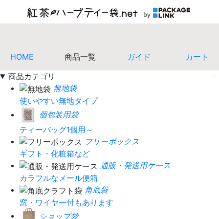
HOME
商品一覧
ガイド
カート
商品カテゴリ
無地袋
使いやすい無地タイプ
個包装用袋
ティーバッグ1個用～
フリーボックス
ギフト・化粧箱など
通販・発送用ケース
カラフルなメール便箱
角底袋
窓・ワイヤー付もあります
ショップ袋