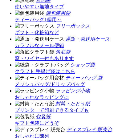
無地袋
使いやすい無地タイプ
個包装用袋
ティーバッグ1個用～
フリーボックス
ギフト・化粧箱など
通販・発送用ケース
カラフルなメール便箱
角底袋
窓・ワイヤー付もあります
ショップ袋
クラフト 手提げ袋はこちら
ティー バッグ 袋
メッシュバッグ/ドリップバッグ
ラッピング小物
おしゃれなラッピングに
封筒・たとう紙
プリンターで印刷できるタイプも
包装紙
ギフト包装にどうぞ
ディスプレイ 販売台
おしゃれに陳列