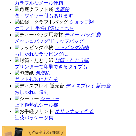
カラフルなメール便箱
角底袋
窓・ワイヤー付もあります
ショップ袋
クラフト 手提げ袋はこちら
ティー バッグ 袋
メッシュバッグ/ドリップバッグ
ラッピング小物
おしゃれなラッピングに
封筒・たとう紙
プリンターで印刷できるタイプも
包装紙
ギフト包装にどうぞ
ディスプレイ 販売台
おしゃれに陳列
シーラー
上下過熱式シール機
オリジナルで作る
紅茶パッケージ集