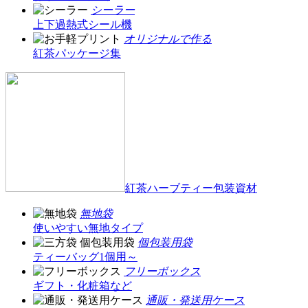
シーラー
上下過熱式シール機
オリジナルで作る
紅茶パッケージ集
紅茶ハーブティー包装資材
無地袋
使いやすい無地タイプ
個包装用袋
ティーバッグ1個用～
フリーボックス
ギフト・化粧箱など
通販・発送用ケース