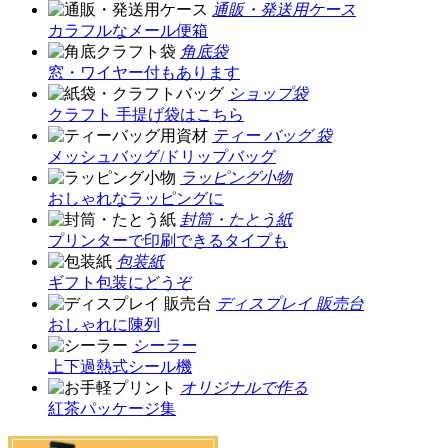
通販・発送用ケース
カラフルなメール便箱
角底袋
窓・ワイヤー付もあります
ショップ袋
クラフト 手提げ袋はこちら
ティー バッグ 袋
メッシュバッグ/ドリップバッグ
ラッピング小物
おしゃれなラッピングに
封筒・たとう紙
プリンターで印刷できるタイプも
包装紙
ギフト包装にどうぞ
ディスプレイ 販売台
おしゃれに陳列
シーラー
上下過熱式シール機
オリジナルで作る
紅茶パッケージ集