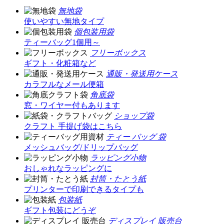
無地袋
使いやすい無地タイプ
個包装用袋
ティーバッグ1個用～
フリーボックス
ギフト・化粧箱など
通販・発送用ケース
カラフルなメール便箱
角底袋
窓・ワイヤー付もあります
ショップ袋
クラフト 手提げ袋はこちら
ティー バッグ 袋
メッシュバッグ/ドリップバッグ
ラッピング小物
おしゃれなラッピングに
封筒・たとう紙
プリンターで印刷できるタイプも
包装紙
ギフト包装にどうぞ
ディスプレイ 販売台