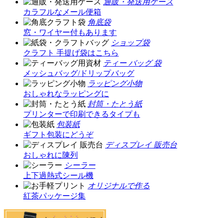
通販・発送用ケース
カラフルなメール便箱
角底袋
窓・ワイヤー付もあります
ショップ袋
クラフト 手提げ袋はこちら
ティー バッグ 袋
メッシュバッグ/ドリップバッグ
ラッピング小物
おしゃれなラッピングに
封筒・たとう紙
プリンターで印刷できるタイプも
包装紙
ギフト包装にどうぞ
ディスプレイ 販売台
おしゃれに陳列
シーラー
上下過熱式シール機
オリジナルで作る
紅茶パッケージ集