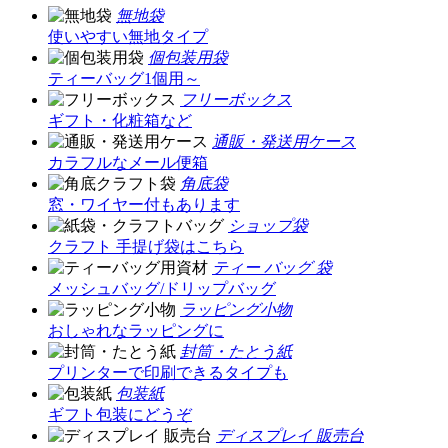
無地袋
使いやすい無地タイプ
個包装用袋
ティーバッグ1個用～
フリーボックス
ギフト・化粧箱など
通販・発送用ケース
カラフルなメール便箱
角底袋
窓・ワイヤー付もあります
ショップ袋
クラフト 手提げ袋はこちら
ティー バッグ 袋
メッシュバッグ/ドリップバッグ
ラッピング小物
おしゃれなラッピングに
封筒・たとう紙
プリンターで印刷できるタイプも
包装紙
ギフト包装にどうぞ
ディスプレイ 販売台