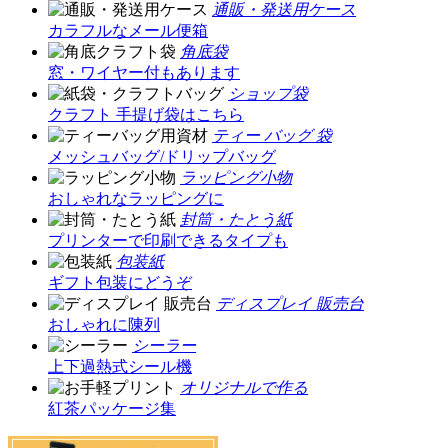
通販・発送用ケース
カラフルなメール便箱
角底袋
窓・ワイヤー付もあります
ショップ袋
クラフト 手提げ袋はこちら
ティー バッグ 袋
メッシュバッグ/ドリップバッグ
ラッピング小物
おしゃれなラッピングに
封筒・たとう紙
プリンターで印刷できるタイプも
包装紙
ギフト包装にどうぞ
ディスプレイ 販売台
おしゃれに陳列
シーラー
上下過熱式シール機
オリジナルで作る
紅茶パッケージ集