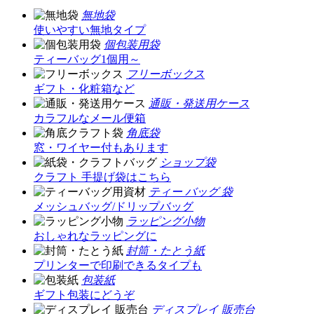
無地袋
使いやすい無地タイプ
個包装用袋
ティーバッグ1個用～
フリーボックス
ギフト・化粧箱など
通販・発送用ケース
カラフルなメール便箱
角底袋
窓・ワイヤー付もあります
ショップ袋
クラフト 手提げ袋はこちら
ティー バッグ 袋
メッシュバッグ/ドリップバッグ
ラッピング小物
おしゃれなラッピングに
封筒・たとう紙
プリンターで印刷できるタイプも
包装紙
ギフト包装にどうぞ
ディスプレイ 販売台